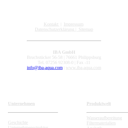
Kontakt
|
Impressum
Datenschutzerklärung
|
Sitemap
IBA GmbH
Bruchstücker 56-58 | 76661 Philippsburg
Tel. 07256 92308-0 | Fax -11
info@iba-aqua.com
|
www.iba-aqua.com
Unternehmen
Produktwelt
Wasseraufbereitung
Geschichte
Filtermaterialien
Unternehmensstruktur