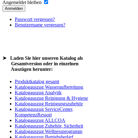
Angemeldet bleiben
Anmelden
Passwort vergessen?
Benutzername vergessen?
➤
Laden Sie hier unseren Katalog als
Gesamtversion oder in einzelnen
Auszügen herunter:
Produktkatalog gesamt
Katalogauszug Wasseraufbereitung
Katalogauszug Analytik
Katalogauszug Reinigung & Hygiene
Katalogauszug Reinigungszubehör
Katalogauszug ServiceCenter,
KompetenzRessort
Katalogauszug ALLCOA
Katalogauszug Zubehör, Sicherheit
Katalogauszug Wellnessprogramm
Katalogauszug Betriebsbedarf