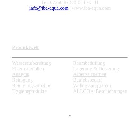
Tel. 07256 92308-0 | Fax -11
info@iba-aqua.com
|
www.iba-aqua.com
Produktwelt
Wasseraufbereitung
Raumbeduftung
Filtermaterialien
Lagerung & Dosierung
Analytik
Arbeitssicherheit
Reinigung
Betriebsbedarf
Reinigungszubehör
Wellnessprogramm
Hygieneprodukte
ALLCOA-Beschichtungen