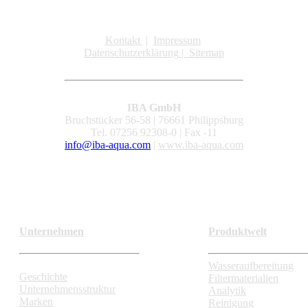
Kontakt
|
Impressum
Datenschutzerklärung
|
Sitemap
IBA GmbH
Bruchstücker 56-58 | 76661 Philippsburg
Tel. 07256 92308-0 | Fax -11
info@iba-aqua.com
|
www.iba-aqua.com
Unternehmen
Produktwelt
Wasseraufbereitung
Geschichte
Filtermaterialien
Unternehmensstruktur
Analytik
Marken
Reinigung