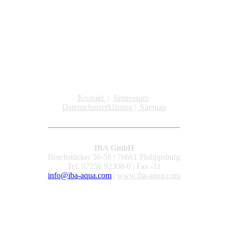
Kontakt
|
Impressum
Datenschutzerklärung
|
Sitemap
IBA GmbH
Bruchstücker 56-58 | 76661 Philippsburg
Tel. 07256 92308-0 | Fax -11
info@iba-aqua.com
|
www.iba-aqua.com