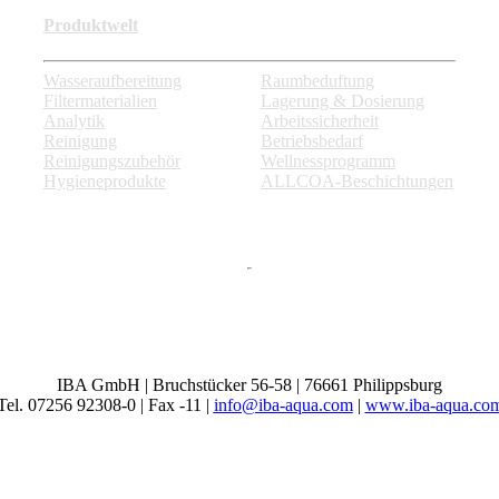
Produktwelt
Wasseraufbereitung
Raumbeduftung
Filtermaterialien
Lagerung & Dosierung
Analytik
Arbeitssicherheit
Reinigung
Betriebsbedarf
Reinigungszubehör
Wellnessprogramm
Hygieneprodukte
ALLCOA-Beschichtungen
IBA GmbH | Bruchstücker 56-58 | 76661 Philippsburg
Tel. 07256 92308-0 | Fax -11 |
info@iba-aqua.com
|
www.iba-aqua.co